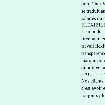
bon. Chez W
se traduit a
salaires ou 
FLEXIBIL
Le monde ch
tirer au mi
travail flex
transparenc
marque pour
quotidien a
EXCELLE
Nos clients
c’est avoir 
toujours plu