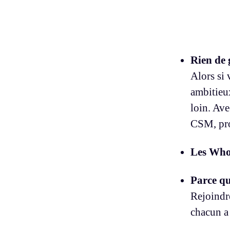
Rien de 
Alors si 
ambitieux
loin. Av
CSM, pro
Les Whoz
Parce qu
Rejoindr
chacun a 