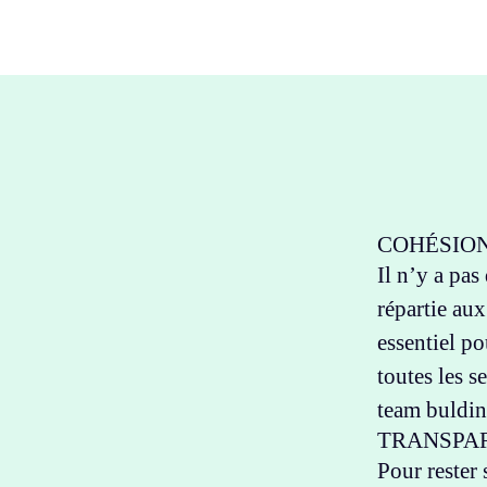
COHÉSIO
Il n’y a pa
répartie aux
essentiel po
toutes les 
team bulding
TRANSPA
Pour rester 