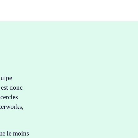
quipe
 est donc
rcercles
terworks,
mme le moins