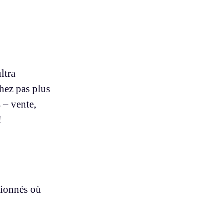
ltra
chez pas plus
 – vente,
!
sionnés où