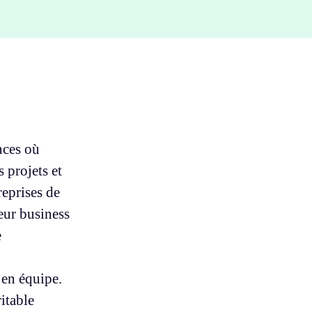
nces où
s projets et
reprises de
leur business
e
 en équipe.
itable