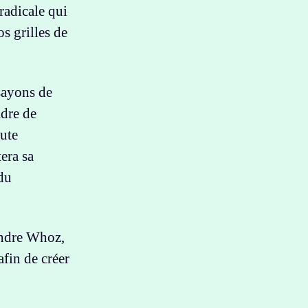
radicale qui
s grilles de
sayons de
adre de
oute
era sa
du
indre Whoz,
afin de créer