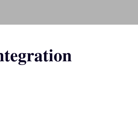
tegration
.